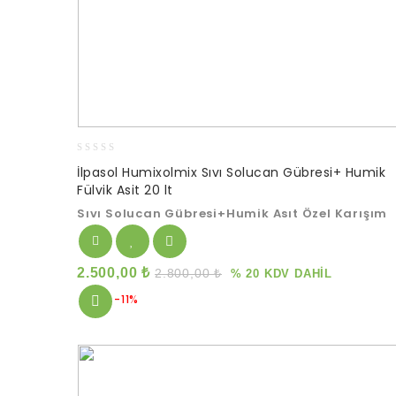
0
İlpasol Humixolmix Sıvı Solucan Gübresi+ Humik
out
Fülvik Asit 20 lt
of
5
Sıvı Solucan Gübresi+Humik Asıt Özel Karışım
2.500,00
₺
2.800,00
₺
% 20 KDV DAHİL
-11%