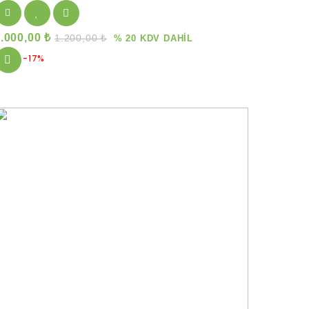
1.000,00
₺
1.200,00
₺
% 20 KDV DAHİL
-17%