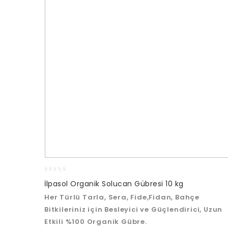
0
İlpasol Organik Solucan Gübresi 10 kg
out
Her Türlü Tarla, Sera, Fide,Fidan, Bahçe
of
5
Bitkileriniz için Besleyici ve Güçlendirici, Uzun
Etkili %100 Organik Gübre.