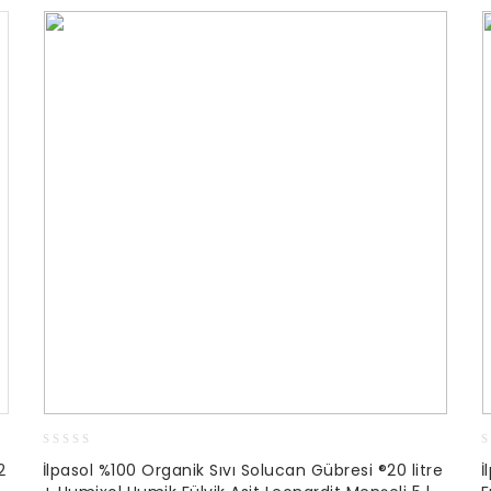
0
0
2
İlpasol %100 Organik Sıvı Solucan Gübresi ®20 litre
İ
out
o