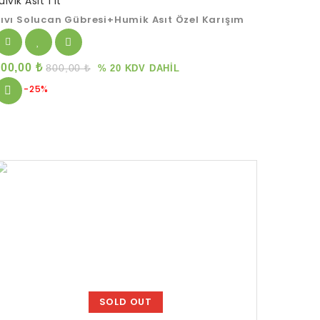
ülvik Asit 1 lt
f
ıvı Solucan Gübresi+Humik Asıt Özel Karışım
600,00
₺
800,00
₺
% 20 KDV DAHİL
-25%
SOLD OUT