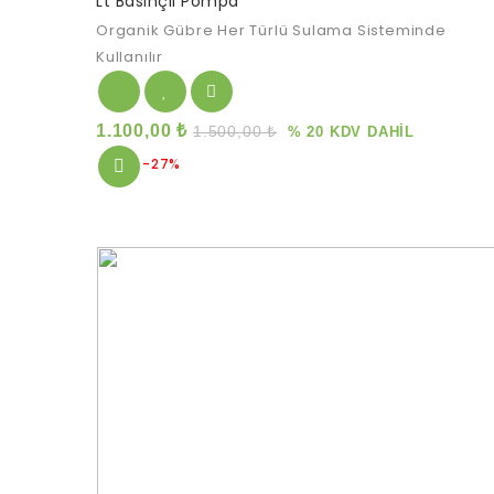
Lt Basınçlı Pompa
of
5
Organik Gübre Her Türlü Sulama Sisteminde
Kullanılır
1.100,00
₺
1.500,00
₺
% 20 KDV DAHİL
-27%