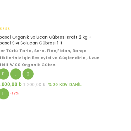
.00
lpasol Organik Solucan Gübresi Kraft 2 kg +
ut of 5
lpasol Sıvı Solucan Gübresi 1 lt.
er Türlü Tarla, Sera, Fide,Fidan, Bahçe
itkileriniz için Besleyici ve Güçlendirici, Uzun
tkili %100 Organik Gübre.
1.000,00
₺
1.200,00
₺
% 20 KDV DAHİL
-17%