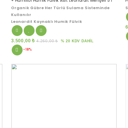
+ Humixol Humik Fülvik Asit Leonardit Menşeli 5 l
F
of
o
5
5
Organik Gübre Her Türlü Sulama Sisteminde
S
Kullanılır
Leonardit Kaynaklı Humik Fülvik
3.500,00
₺
4.260,00
₺
% 20 KDV DAHİL
-18%