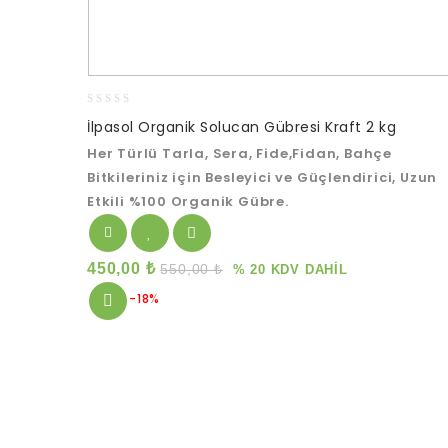
0
İlpasol Organik Solucan Gübresi Kraft 2 kg
out
Her Türlü Tarla, Sera, Fide,Fidan, Bahçe
of
5
Bitkileriniz için Besleyici ve Güçlendirici, Uzun
Etkili %100 Organik Gübre.
450,00
₺
550,00
₺
% 20 KDV DAHİL
-18%