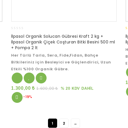
0
5
İlpasol Organik Solucan Gübresi Kraft 2 kg +
İ
out
o
İlpasol Organik Çiçek Coşturan Bitki Besini 500 ml
İ
of
+ Pompa 2 lt
5
H
Her Türlü Tarla, Sera, Fide,Fidan, Bahçe
B
Bitkileriniz için Besleyici ve Güçlendirici, Uzun
E
Etkili %100 Organik Gübre.
1.300,00
₺
1.600,00
₺
% 20 KDV DAHİL
-19%
1
2
→