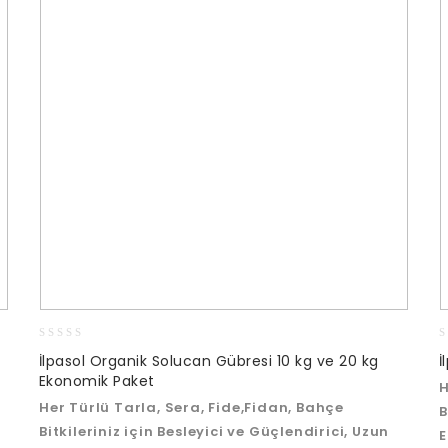
0
0
İlpasol Organik Solucan Gübresi 10 kg ve 20 kg
İ
out
o
Ekonomik Paket
H
of
o
5
5
Her Türlü Tarla, Sera, Fide,Fidan, Bahçe
B
Bitkileriniz için Besleyici ve Güçlendirici, Uzun
E