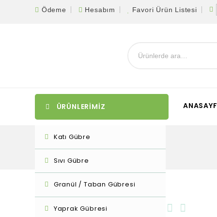
Ödeme
Hesabım
Favori Ürün Listesi
ANASAY
ÜRÜNLERİMİZ
Katı Gübre
Sıvı Gübre
Granül / Taban Gübresi
Yaprak Gübresi
21 sonuçtan 1-12 arası gösteriliyor