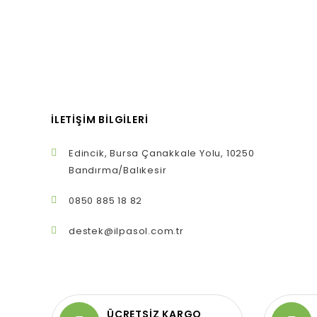
İLETIŞIM BILGILERI
Edincik, Bursa Çanakkale Yolu, 10250
Bandırma/Balıkesir
0850 885 18 82
destek@ilpasol.com.tr
ÜCRETSİZ KARGO