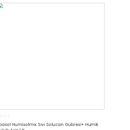
lpasol Humixolmix Sıvı Solucan Gübresi+ Humik
ut