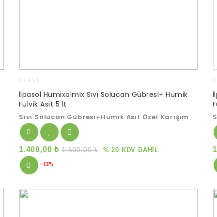
0
0
İlpasol Humixolmix Sıvı Solucan Gübresi+ Humik
İ
out
o
Fülvik Asit 5 lt
F
of
o
5
5
Sıvı Solucan Gübresi+Humik Asıt Özel Karışım
S
1.400,00
₺
1.600,00
₺
% 20 KDV DAHİL
-13%