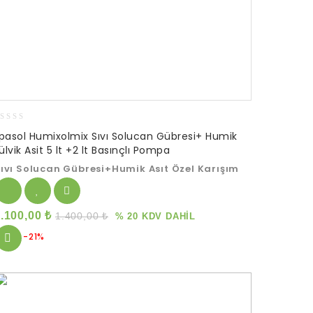
lpasol Humixolmix Sıvı Solucan Gübresi+ Humik
ut
ülvik Asit 5 lt +2 lt Basınçlı Pompa
f
ıvı Solucan Gübresi+Humik Asıt Özel Karışım
1.100,00
₺
1.400,00
₺
% 20 KDV DAHİL
-21%