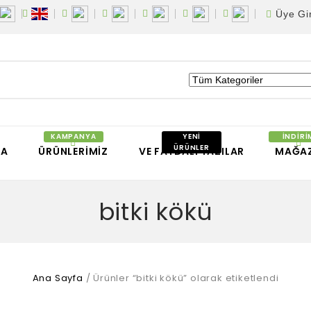
Üye Gir
FA
ÜRÜNLERIMIZ
VE FAYDALI YAZILAR
MAĞA
bitki kökü
Ana Sayfa
/
Ürünler “bitki kökü” olarak etiketlendi