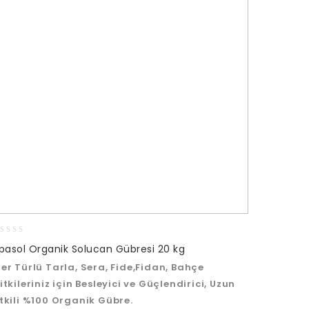
lpasol Organik Solucan Gübresi 20 kg
ut
er Türlü Tarla, Sera, Fide,Fidan, Bahçe
f
itkileriniz için Besleyici ve Güçlendirici, Uzun
tkili %100 Organik Gübre.