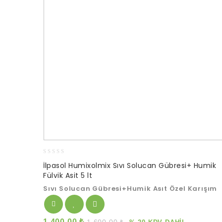
0
İlpasol Humixolmix Sıvı Solucan Gübresi+ Humik
out
Fülvik Asit 5 lt
of
5
Sıvı Solucan Gübresi+Humik Asıt Özel Karışım
1.400,00
₺