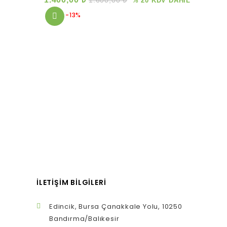
1.600,00
₺
% 20 KDV DAHİL
-13%
İLETIŞIM BILGILERI
Edincik, Bursa Çanakkale Yolu, 10250
Bandırma/Balıkesir