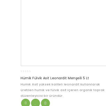
0
Hümik Fülvik Asit Leonardit Menşeili 5 Lt
out
Humik Asit yüksek kaliteli leonardit kullanılarak
of
5
üretilen humik ve fülvik asit içeren organik toprak
düzenleyicisi bir üründür.