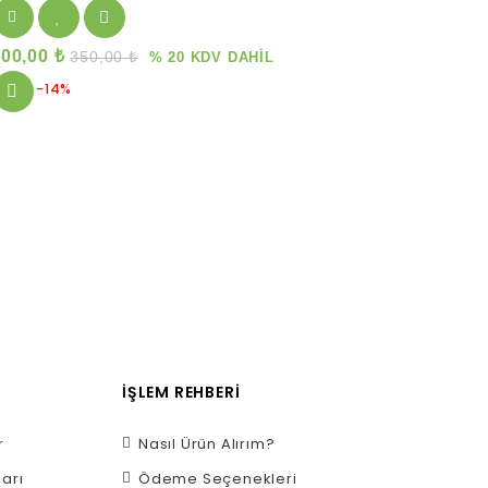
300,00
₺
350,00
₺
% 20 KDV DAHİL
-14%
İŞLEM REHBERI
r
Nasıl Ürün Alırım?
ları
Ödeme Seçenekleri