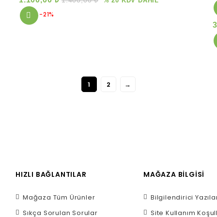
1.400,00
₺
% 20 KDV DAHİL
-21%
1
2
→
HIZLI BAĞLANTILAR
MAĞAZA BILGISI
Mağaza Tüm Ürünler
Bilgilendirici Yazıla
Sıkça Sorulan Sorular
Site Kullanım Koşul