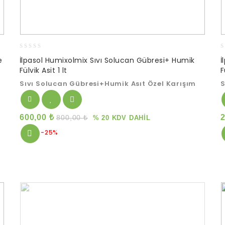
0
0
e
İlpasol Humixolmix Sıvı Solucan Gübresi+ Humik
İ
out
o
Fülvik Asit 1 lt
F
of
o
5
5
Sıvı Solucan Gübresi+Humik Asıt Özel Karışım
S
600,00
₺
800,00
₺
% 20 KDV DAHİL
-25%