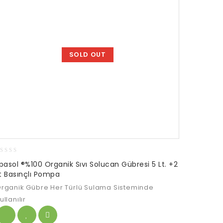
SOLD OUT
lpasol ®%100 Organik Sıvı Solucan Gübresi 5 Lt. +2
ut
t Basınçlı Pompa
f
rganik Gübre Her Türlü Sulama Sisteminde
ullanılır