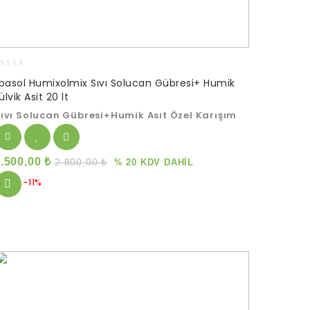
lpasol Humixolmix Sıvı Solucan Gübresi+ Humik
ut
ülvik Asit 20 lt
f
ıvı Solucan Gübresi+Humik Asıt Özel Karışım
2.500,00
₺
2.800,00
₺
% 20 KDV DAHİL
-11%