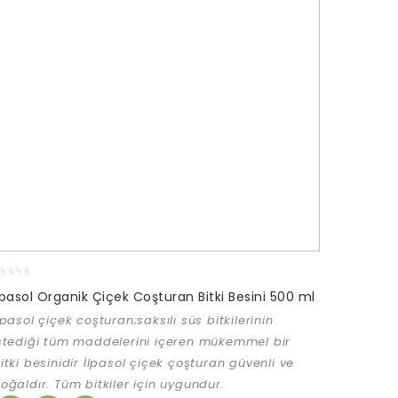
lpasol Organik Çiçek Coşturan Bitki Besini 500 ml
ut
lpasol çiçek coşturan;saksılı süs bitkilerinin
f
stediği tüm maddelerini içeren mükemmel bir
itki besinidir
İlpasol çiçek çoşturan güvenli ve
oğaldır.
Tüm bitkiler için uygundur.