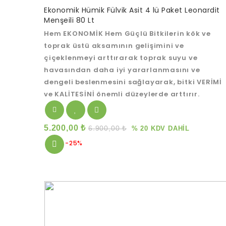
0
Ekonomik Hümik Fülvik Asit 4 lü Paket Leonardit
out
Menşeili 80 Lt
of
5
Hem EKONOMİK Hem Güçlü Bitkilerin kök ve
toprak üstü aksamının gelişimini ve
çiçeklenmeyi arttırarak toprak suyu ve
havasından daha iyi yararlanmasını ve
dengeli beslenmesini sağlayarak, bitki VERİMİ
ve KALİTESİNİ önemli düzeylerde arttırır.
5.200,00
₺
6.900,00
₺
% 20 KDV DAHİL
-25%