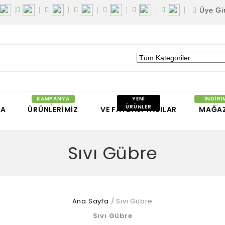
Üye Gir
FA
ÜRÜNLERIMIZ
VE FAYDALI YAZILAR
MAĞA
Sıvı Gübre
Ana Sayfa
/
Sıvı Gübre
Sıvı Gübre