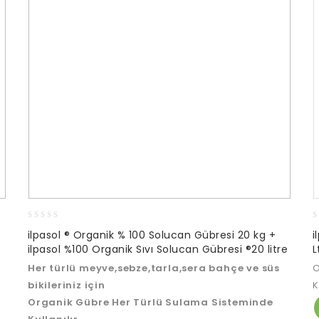
0
0
ilpasol ® Organik % 100 Solucan Gübresi 20 kg +
i
out
o
ilpasol %100 Organik Sıvı Solucan Gübresi ®20 litre
L
of
o
5
5
Her türlü meyve,sebze,tarla,sera bahçe ve süs
O
bikileriniz için
K
Organik Gübre Her Türlü Sulama Sisteminde