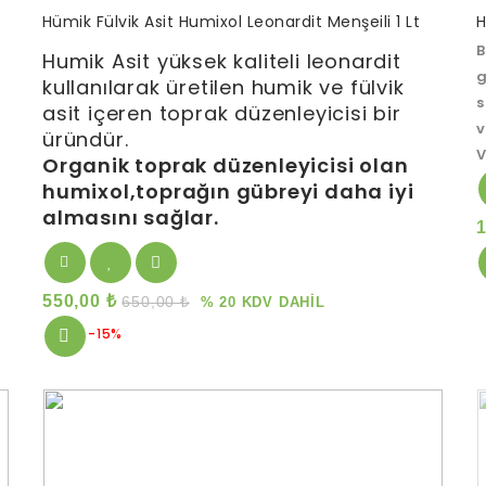
0
0
Hümik Fülvik Asit Humixol Leonardit Menşeili 1 Lt
H
out
o
B
of
o
Humik Asit yüksek kaliteli leonardit
5
5
g
kullanılarak üretilen humik ve fülvik
s
asit içeren toprak düzenleyicisi bir
v
üründür.
V
Organik toprak düzenleyicisi olan
humixol,toprağın gübreyi daha iyi
almasını sağlar.
550,00
₺
650,00
₺
% 20 KDV DAHİL
-15%