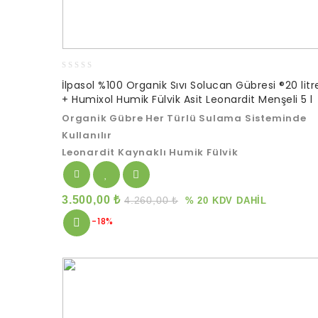
0
İlpasol %100 Organik Sıvı Solucan Gübresi ®20 litr
out
+ Humixol Humik Fülvik Asit Leonardit Menşeli 5 l
of
5
Organik Gübre Her Türlü Sulama Sisteminde
Kullanılır
Leonardit Kaynaklı Humik Fülvik
3.500,00
₺
4.260,00
₺
% 20 KDV DAHİL
-18%