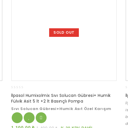
SOLD OUT
0
0
İlpasol Humixolmix Sıvı Solucan Gübresi+ Humik
İ
out
o
Fülvik Asit 5 lt +2 lt Basınçlı Pompa
İ
of
o
5
5
Sıvı Solucan Gübresi+Humik Asıt Özel Karışım
i
b
d
1.100,00
₺