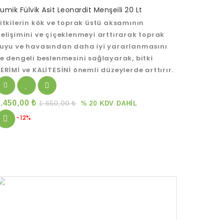
umik Fülvik Asit Leonardit Menşeili 20 Lt
ut
itkilerin kök ve toprak üstü aksamının
f
elişimini ve çiçeklenmeyi arttırarak toprak
uyu ve havasından daha iyi yararlanmasını
e dengeli beslenmesini sağlayarak, bitki
ERİMİ ve KALİTESİNİ önemli düzeylerde arttırır.
1.450,00
₺
1.650,00
₺
% 20 KDV DAHİL
-12%