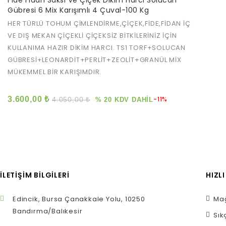
Fide Fidan Saksı Ve Çiçek Dikim Harcı Solucan
out
Gübresi 6 Mix Karışımlı 4 Çuval-100 Kg
of
5
HER TÜRLÜ TOHUM ÇİMLENDİRME,ÇİÇEK,FİDE,FİDAN İÇ
VE DIŞ MEKAN ÇİÇEKLİ ÇİÇEKSİZ BİTKİLERİNİZ İÇİN
KULLANIMA HAZIR DİKİM HARCI. TS1 TORF+SOLUCAN
GÜBRESİ+LEONARDİT+PERLİT+ZEOLİT+GRANÜL MİX
MÜKEMMEL BİR KARIŞIMDIR.
3.600,00
₺
-11%
4.050,00
₺
% 20 KDV DAHİL
İLETIŞIM BILGILERI
HIZL
Edincik, Bursa Çanakkale Yolu, 10250
Mağ
Bandırma/Balıkesir
Sık