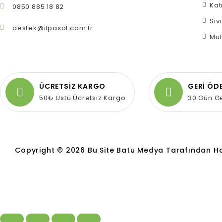
Kat
0850 885 18 82
Sıv
destek@ilpasol.com.tr
Mul
ÜCRETSİZ KARGO
GERİ ÖD
50₺ Üstü Ücretsiz Kargo
30 Gün G
Copyright © 2026 Bu Site Batu Medya Tarafından Hazır