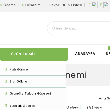
Ödeme
Hesabım
Favori Ürün Listesi
ANASAYFA
Ü
ÜRÜNLERİMİZ
Katı Gübre
kaktüs dönemi
Sıvı Gübre
Granül / Taban Gübresi
Ana S
Yaprak Gübresi
Tek bir sonuç gösteriliyor
Grid view
List view