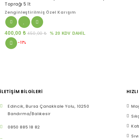
Toprağı 5 lt
of
5
Zenginleştirilmiş Özel Karışım
400,00
₺
450,00
₺
% 20 KDV DAHİL
-11%
İLETIŞIM BILGILERI
HIZL
Edincik, Bursa Çanakkale Yolu, 10250
Mağ
Bandırma/Balıkesir
Sık
Kat
0850 885 18 82
Sıv