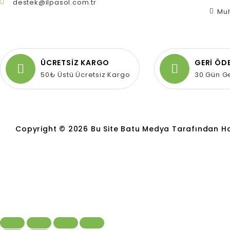
destek@ilpasol.com.tr
Mul
ÜCRETSİZ KARGO
GERİ ÖD
50₺ Üstü Ücretsiz Kargo
30 Gün G
Copyright © 2026 Bu Site Batu Medya Tarafından Hazır