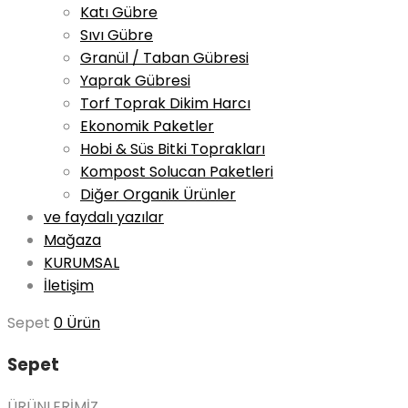
Katı Gübre
Sıvı Gübre
Granül / Taban Gübresi
Yaprak Gübresi
Torf Toprak Dikim Harcı
Ekonomik Paketler
Hobi & Süs Bitki Toprakları
Kompost Solucan Paketleri
Diğer Organik Ürünler
ve faydalı yazılar
Mağaza
KURUMSAL
İletişim
Sepet
0 Ürün
Sepet
ÜRÜNLERİMİZ