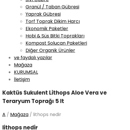
Granül / Taban Gübresi
Yaprak Gübresi
Torf Toprak Dikim Harcı
Ekonomik Paketler
Hobi & Süs Bitki Toprakları
Kompost Solucan Paketleri
Diğer Organik Ürünler
ve faydalı yazılar
Mağaza
KURUMSAL
İletişim
Kaktüs Sukulent Lithops Aloe Vera ve
Teraryum Toprağı 5 lt
A
/
Mağaza
/
lithops nedir
lithops nedir