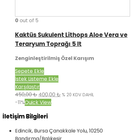
0
out of 5
Kaktüs Sukulent Lithops Aloe Vera ve
Teraryum Toprağı 5 lt
Zenginleştirilmiş Özel Karışım
Sepete Ekle
İstek Listeme Ekle
Karşılaştır
450,00
₺
400,00
₺
% 20 KDV DAHİL
-11%
Quick View
İletişim Bilgileri
Edincik, Bursa Çanakkale Yolu, 10250
Bandırma/Balıkesir