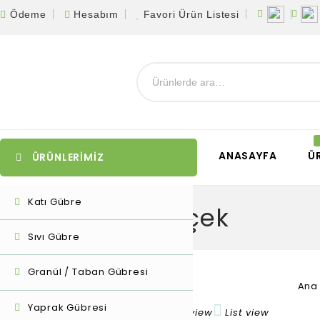
Ödeme
Hesabım
Favori Ürün Listesi
ANASAYFA
Ü
ÜRÜNLERİMİZ
Katı Gübre
saksı çiçek
Sıvı Gübre
Granül / Taban Gübresi
Ana
Yaprak Gübresi
Tek bir sonuç gösteriliyor
Grid view
List view