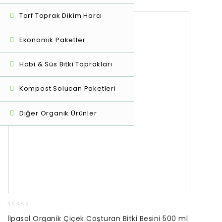
Torf Toprak Dikim Harcı
Ekonomik Paketler
Hobi & Süs Bitki Toprakları
Kompost Solucan Paketleri
Diğer Organik Ürünler
0
İlpasol Organik Çiçek Coşturan Bitki Besini 500 ml
out