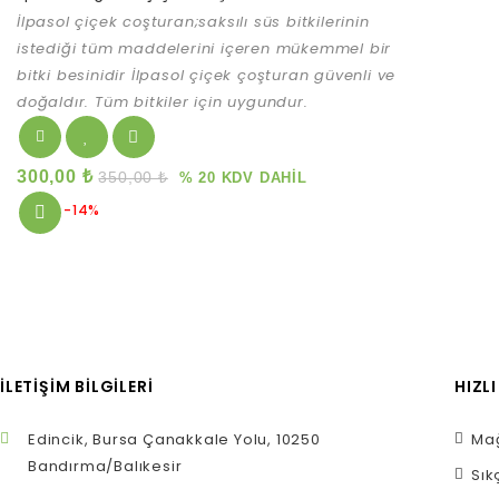
İlpasol çiçek coşturan;saksılı süs bitkilerinin
of
5
istediği tüm maddelerini içeren mükemmel bir
bitki besinidir
İlpasol çiçek çoşturan güvenli ve
doğaldır.
Tüm bitkiler için uygundur.
300,00
₺
350,00
₺
% 20 KDV DAHİL
-14%
İLETIŞIM BILGILERI
HIZL
Edincik, Bursa Çanakkale Yolu, 10250
Mağ
Bandırma/Balıkesir
Sık