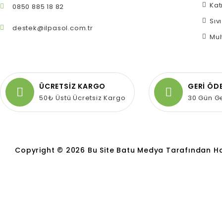
Kat
0850 885 18 82
Sıv
destek@ilpasol.com.tr
Mul
ÜCRETSİZ KARGO
GERİ ÖD
50₺ Üstü Ücretsiz Kargo
30 Gün G
Copyright © 2026 Bu Site Batu Medya Tarafından Hazır