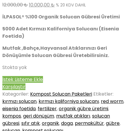
12.000,00
₺
10.000,00
₺
% 20 KDV DAHİL
İLPASOL® %100 Organik Solucan Gübresi Üretimi
5000 Adet Kırmızı Kaliforniya Solucanı (Eisenia
Foetida)
Mutfak ,Bahçe,Hayvansal Atıklarınızı Geri
Dönüşümle Solucan Gübresi Üretebilirsiniz.
Stokta yok
İstek Listeme Ekle
Karşılaştır
Kategoriler:
Kompost Solucan Paketleri
Etiketler:
kırmızı solucan
,
kırmızı kaliforniya solucanı
,
red worm
,
eisenia foetida
,
fertilizer
,
organik gübre üretimi
,
kompos
,
geri dönüşüm
,
mutfak atıkları
,
solucan
gübresi
,
sıfır atık
,
organik
,
doga
,
permakültür
,
gübre
,
solucan
,
kompost solucanı