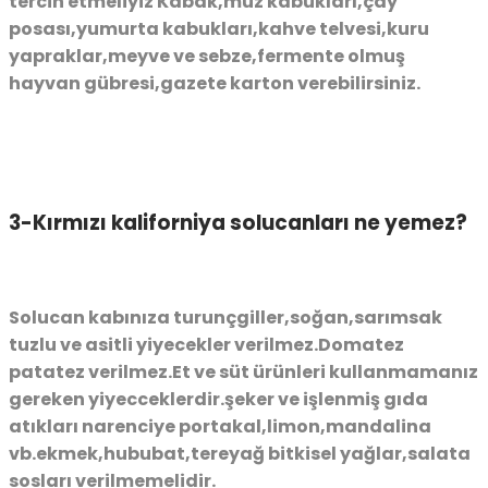
tercih etmeliyiz Kabak,muz kabukları,çay
posası,yumurta kabukları,kahve telvesi,kuru
yapraklar,meyve ve sebze,fermente olmuş
hayvan gübresi,gazete karton verebilirsiniz.
3-Kırmızı kaliforniya solucanları ne yemez?
Solucan kabınıza turunçgiller,soğan,sarımsak
tuzlu ve asitli yiyecekler verilmez.Domatez
patatez verilmez.Et ve süt ürünleri kullanmamanız
gereken yiyecceklerdir.şeker ve işlenmiş gıda
atıkları narenciye portakal,limon,mandalina
vb.ekmek,hububat,tereyağ bitkisel yağlar,salata
sosları verilmemelidir.