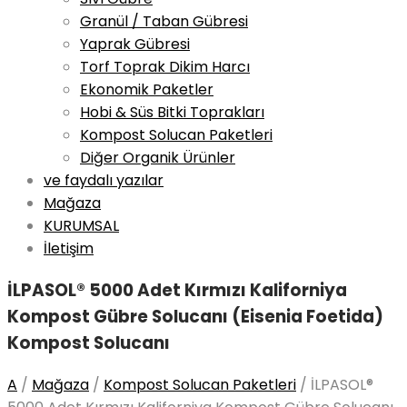
Granül / Taban Gübresi
Yaprak Gübresi
Torf Toprak Dikim Harcı
Ekonomik Paketler
Hobi & Süs Bitki Toprakları
Kompost Solucan Paketleri
Diğer Organik Ürünler
ve faydalı yazılar
Mağaza
KURUMSAL
İletişim
İLPASOL® 5000 Adet Kırmızı Kaliforniya
Kompost Gübre Solucanı (Eisenia Foetida)
Kompost Solucanı
A
/
Mağaza
/
Kompost Solucan Paketleri
/
İLPASOL®