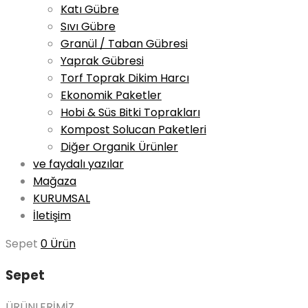
Katı Gübre
Sıvı Gübre
Granül / Taban Gübresi
Yaprak Gübresi
Torf Toprak Dikim Harcı
Ekonomik Paketler
Hobi & Süs Bitki Toprakları
Kompost Solucan Paketleri
Diğer Organik Ürünler
ve faydalı yazılar
Mağaza
KURUMSAL
İletişim
Sepet
0 Ürün
Sepet
ÜRÜNLERİMİZ