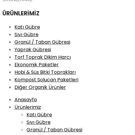
ÜRÜNLERİMİZ
Katı Gübre
Sıvı Gübre
Granül / Taban Gübresi
Yaprak Gübresi
Torf Toprak Dikim Harcı
Ekonomik Paketler
Hobi & Süs Bitki Toprakları
Kompost Solucan Paketleri
Diğer Organik Ürünler
Skip
Anasayfa
to
Ürünlerimiz
content
Katı Gübre
Sıvı Gübre
Granül / Taban Gübresi