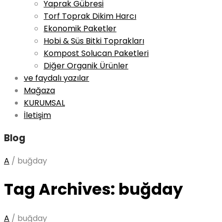
Yaprak Gübresi
Torf Toprak Dikim Harcı
Ekonomik Paketler
Hobi & Süs Bitki Toprakları
Kompost Solucan Paketleri
Diğer Organik Ürünler
ve faydalı yazılar
Mağaza
KURUMSAL
İletişim
Blog
A
/
buğday
Tag Archives: buğday
A
/
buğday