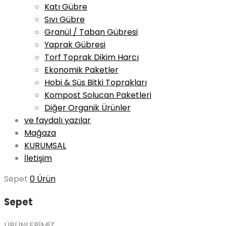
Katı Gübre
Sıvı Gübre
Granül / Taban Gübresi
Yaprak Gübresi
Torf Toprak Dikim Harcı
Ekonomik Paketler
Hobi & Süs Bitki Toprakları
Kompost Solucan Paketleri
Diğer Organik Ürünler
ve faydalı yazılar
Mağaza
KURUMSAL
İletişim
Sepet
0 Ürün
Sepet
ÜRÜNLERİMİZ